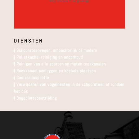
Wij helpen u graag!
Contact
DIENSTEN
|
Schoorsteenvegen, ambachtelijk of modern
| Pelletkachel reiniging en onderhoud
| Reinigen van alle soorten en maten rookkanalen
| Rookkanaal aanleggen en kachels plaatsen
| Camera inspectie
| Verwijderen van vogelnesten in de schoorsteen of rondom
het dak
| Ongediertebestrijding