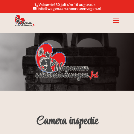
Vakantie! 30 juli t/m 16 augustus
info@wagenaarschoorsteenvegen.nl
Camera inspectie