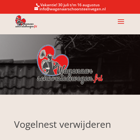
Vakantie! 30 juli t/m 16 augustus
info@wagenaarschoorsteenvegen.nl
Vogelnest verwijderen